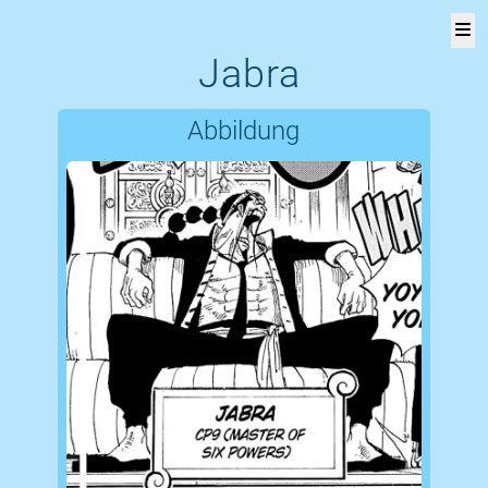
Jabra
One
V
Piece
Abbildung
Versus
Page!
Rangliste
Liste
aller
Figuren
Über
die
Seite