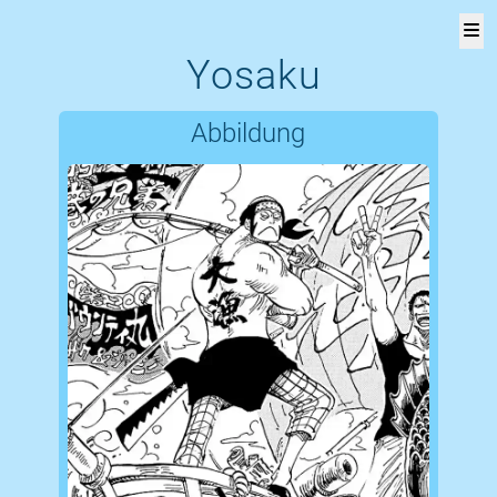
Yosaku
One
V
Piece
Abbildung
Versus
Page!
Rangliste
Liste
aller
Figuren
Über
die
Seite