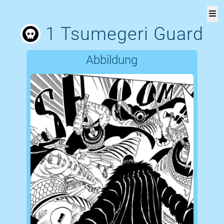
1 Tsumegeri Guard
One
V
Piece
Abbildung
Versus
Page!
Rangliste
Liste
aller
Figuren
Über
die
Seite